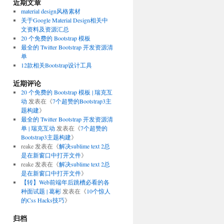
近期文章
material design风格素材
关于Google Material Design相关中
文资料及资源汇总
20 个免费的 Bootstrap 模板
最全的 Twitter Bootstrap 开发资源清
单
12款相关Bootstrap设计工具
近期评论
20 个免费的 Bootstrap 模板 | 瑞克互
动
发表在《
7个超赞的Bootstrap3主
题构建
》
最全的 Twitter Bootstrap 开发资源清
单 | 瑞克互动
发表在《
7个超赞的
Bootstrap3主题构建
》
reake
发表在《
解决sublime text 2总
是在新窗口中打开文件
》
reake
发表在《
解决sublime text 2总
是在新窗口中打开文件
》
【转】Web前端年后跳槽必看的各
种面试题 | 葛彬
发表在《
10个惊人
的Css Hacks技巧
》
归档