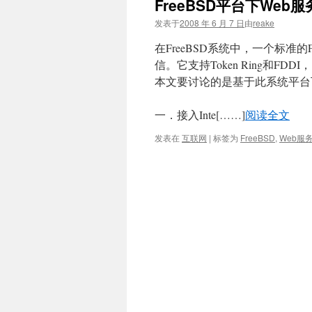
FreeBSD平台下Web
文
发表于
2008 年 6 月 7 日
由
reake
在FreeBSD系统中，一个标准
信。它支持Token Ring和F
本文要讨论的是基于此系统平台下的
一．接入Inte[……]
阅读全文
发表在
互联网
|
标签为
FreeBSD
,
Web服