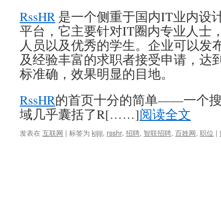
RssHR
是一个侧重于国内IT业内设
平台，它主要针对IT圈内专业人士
人员以及优秀的学生。企业可以发
及经验丰富的求职者接受申请，达
标准确，效果明显的目地。
RssHR
的首页十分的简单——一个
域几乎囊括了R[……]
阅读全文
发表在
互联网
|
标签为
kijiji
,
rsshr
,
招聘
,
智联招聘
,
百姓网
,
职位
|