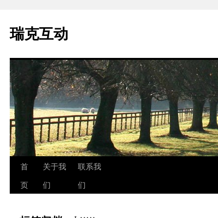
瑞克互动
跳
首
关于我
联系我
至
页
们
们
正