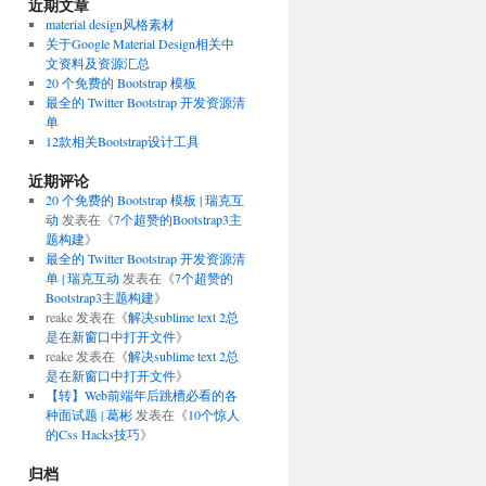
近期文章
material design风格素材
关于Google Material Design相关中
文资料及资源汇总
20 个免费的 Bootstrap 模板
最全的 Twitter Bootstrap 开发资源清
单
12款相关Bootstrap设计工具
近期评论
20 个免费的 Bootstrap 模板 | 瑞克互
动
发表在《
7个超赞的Bootstrap3主
题构建
》
最全的 Twitter Bootstrap 开发资源清
单 | 瑞克互动
发表在《
7个超赞的
Bootstrap3主题构建
》
reake
发表在《
解决sublime text 2总
是在新窗口中打开文件
》
reake
发表在《
解决sublime text 2总
是在新窗口中打开文件
》
【转】Web前端年后跳槽必看的各
种面试题 | 葛彬
发表在《
10个惊人
的Css Hacks技巧
》
归档