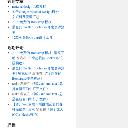
近期文章
material design风格素材
关于Google Material Design相关中
文资料及资源汇总
20 个免费的 Bootstrap 模板
最全的 Twitter Bootstrap 开发资源清
单
12款相关Bootstrap设计工具
近期评论
20 个免费的 Bootstrap 模板 | 瑞克互
动
发表在《
7个超赞的Bootstrap3主
题构建
》
最全的 Twitter Bootstrap 开发资源清
单 | 瑞克互动
发表在《
7个超赞的
Bootstrap3主题构建
》
reake
发表在《
解决sublime text 2总
是在新窗口中打开文件
》
reake
发表在《
解决sublime text 2总
是在新窗口中打开文件
》
【转】Web前端年后跳槽必看的各
种面试题 | 葛彬
发表在《
10个惊人
的Css Hacks技巧
》
归档