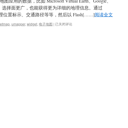
数据，比如 Microsoft Virtual Earth、Google、
Map 等等的，选择面更广，也能获得更为详细的地理信息。通过
理位置标示、交通路径等等，然后以 Flash[……]
阅读全文
UMapper:
eetmap
,
umapper
,
widget
,
电子地图
|
已关闭评论
电
子
地
图
的
网
页
内
嵌
Widget
工
具