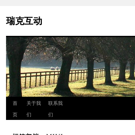
瑞克互动
跳
首
关于我
联系我
至
页
们
们
正