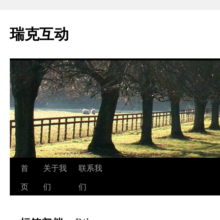
瑞克互动
跳
首
关于我
联系我
至
页
们
们
正