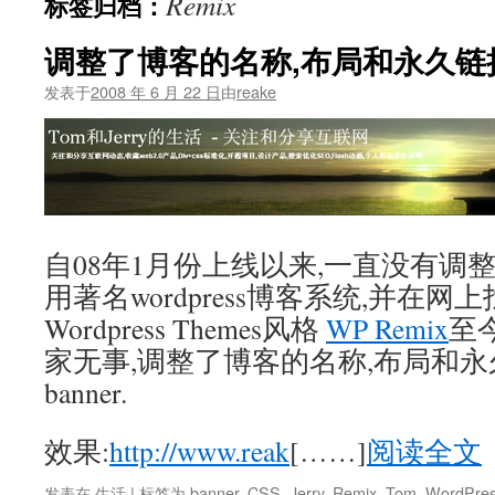
Remix
标签归档：
文
调整了博客的名称,布局和永久链
发表于
2008 年 6 月 22 日
由
reake
自08年1月份上线以来,一直没有调
用著名wordpress博客系统,并在
Wordpress Themes风格
WP Remix
至
家无事,调整了博客的名称,布局和永
banner.
效果:
http://www.reak
[……]
阅读全文
发表在
生活
|
标签为
banner
,
CSS
,
Jerry
,
Remix
,
Tom
,
WordPre