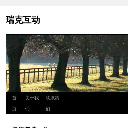
瑞克互动
跳
首
关于我
联系我
至
页
们
们
正