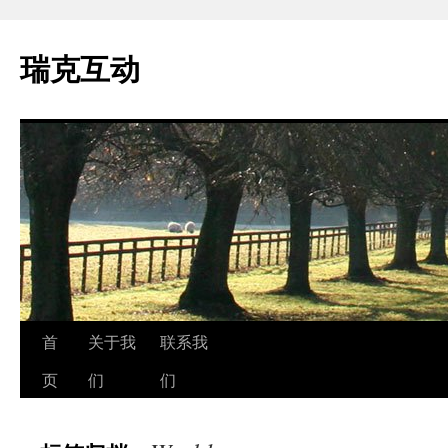
瑞克互动
跳
首
关于我
联系我
至
页
们
们
正