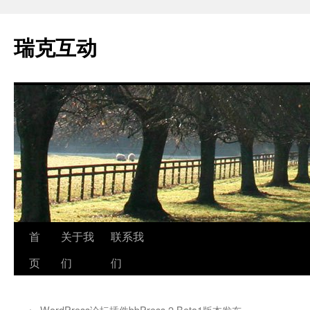
瑞克互动
跳
首
关于我
联系我
至
页
们
们
正
←
WordPress论坛插件bbPress 2 Beta1版本发布