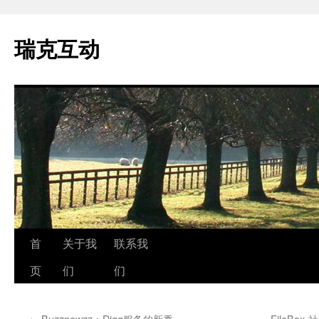
瑞克互动
跳
首
关于我
联系我
至
页
们
们
正
←
Buzznewzz：Digg服务的新秀
FileB