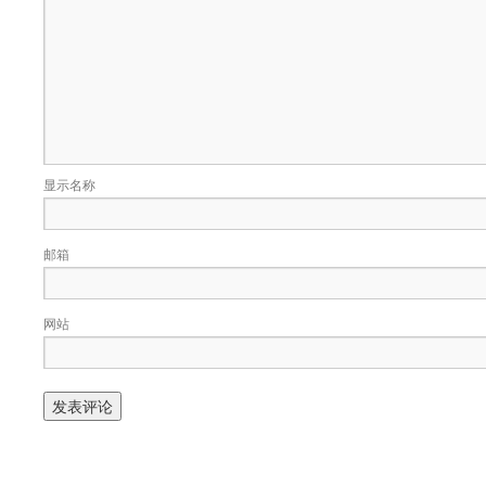
显示名称
邮箱
网站