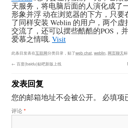
天服务，将电脑后面的人演化成了
形象并浮 动在浏览器的下方，只要
了同样安装 Weblin 的用户，两
交流了，还可以摆些酷酷的POS，
爱慕之情哦.
Visit
此条目发表在
互联网
分类目录，贴了
web chat
,
weblin
,
网页聊天
标
←
百度(baidu)贴吧新版上线
发表回复
您的邮箱地址不会被公开。
必填项
评论
*