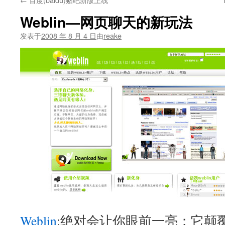
文
Weblin—网页聊天的新玩法
发表于
2008 年 8 月 4 日
由
reake
Weblin
:绝对会让你眼前一亮；它颠