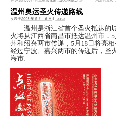
文
温州奥运圣火传递路线
发表于
2008 年 5 月 16 日
由
reake
温州是浙江省首个圣火抵达的
火将从江西省南昌市抵达温州市，
5
州和绍兴两市传递，
5
月
18
日将亮相
经过宁波、嘉兴两市的传递后，圣
海市。