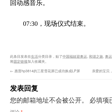
回动感音乐。
07:30
，现场仪式结束。
此条目发表在
生活
分类目录，贴了
中国福娃迎奥运
,
和谐之旅
,
奥运
将
固定链接
加入收藏夹。
←
惠普hp3814的三星雪花屏已成功换成LP屏
亲爱的宝贝
发表回复
您的邮箱地址不会被公开。
必填项
评论
*