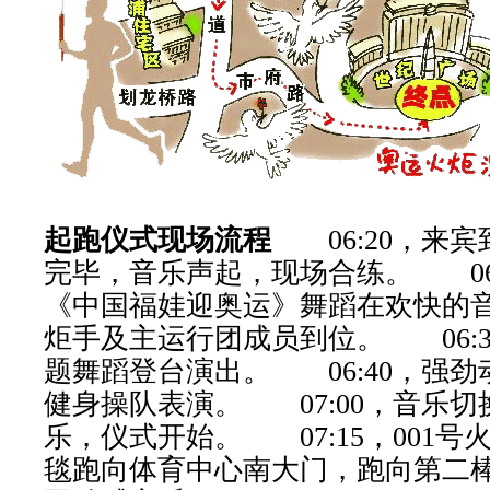
起跑仪式现场流程
06:20
，来宾
完毕，音乐声起，现场合练。
0
《中国福娃迎奥运》舞蹈在欢快的
炬手及主运行团成员到位。
06:
题舞蹈登台演出。
06:40
，强劲
健身操队表演。
07:00
，音乐切
乐，仪式开始。
07:15
，
001
号
毯跑向体育中心南大门，跑向第二