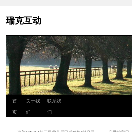
瑞克互动
跳
首
关于我
联系我
至
页
们
们
正
←
惠普hp3814的三星雪花屏已成功换成LP屏
亲爱的宝贝