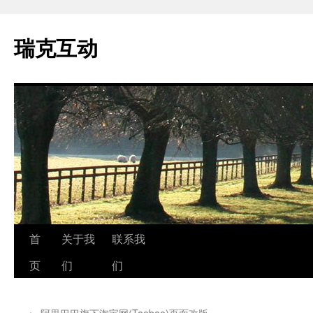
瑞克互动
跳
首
关于我
联系我
至
页
们
们
正
←
阿里巴巴旗下淘宝网(Taobao)页面改版