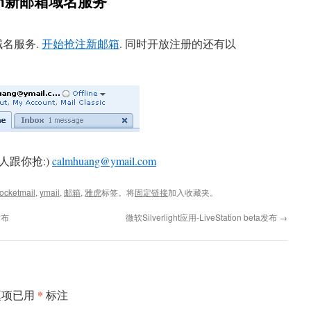
om新邮箱域名服务
域名服务.
开始抢注新邮箱
. 同时开放注册的还有以
跟你抢:)
calmhuang@ymail.com
rocketmail
,
ymail
,
邮箱
,
雅虎
标签。将
固定链接
加入收藏夹。
发布
微软Silverlight应用-LiveStation beta发布
→
*
填项已用
标注