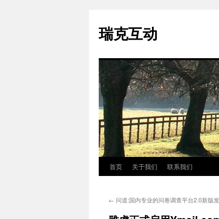
瑞克互动
首页
关于我们
联系我们
跳
至
←
问道:国内专业的问卷调查平台2.0新版
正