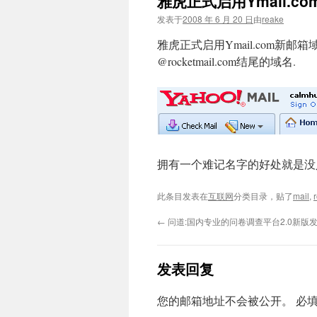
雅虎正式启用Ymail.c
文
发表于
2008 年 6 月 20 日
由
reake
雅虎正式启用Ymail.com新邮箱
@rocketmail.com结尾的域名.
拥有一个难记名字的好处就是没人
此条目发表在
互联网
分类目录，贴了
mail
,
←
问道:国内专业的问卷调查平台2.0新版
发表回复
您的邮箱地址不会被公开。
必