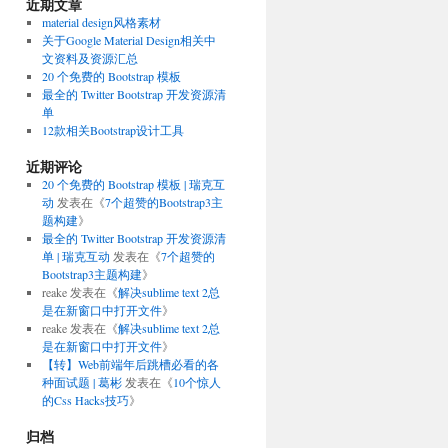
近期文章
material design风格素材
关于Google Material Design相关中
文资料及资源汇总
20 个免费的 Bootstrap 模板
最全的 Twitter Bootstrap 开发资源清
单
12款相关Bootstrap设计工具
近期评论
20 个免费的 Bootstrap 模板 | 瑞克互
动
发表在《
7个超赞的Bootstrap3主
题构建
》
最全的 Twitter Bootstrap 开发资源清
单 | 瑞克互动
发表在《
7个超赞的
Bootstrap3主题构建
》
reake
发表在《
解决sublime text 2总
是在新窗口中打开文件
》
reake
发表在《
解决sublime text 2总
是在新窗口中打开文件
》
【转】Web前端年后跳槽必看的各
种面试题 | 葛彬
发表在《
10个惊人
的Css Hacks技巧
》
归档