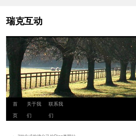
瑞克互动
跳
首
关于我
联系我
至
页
们
们
正
←
7种方式构建自己的Digg类网站