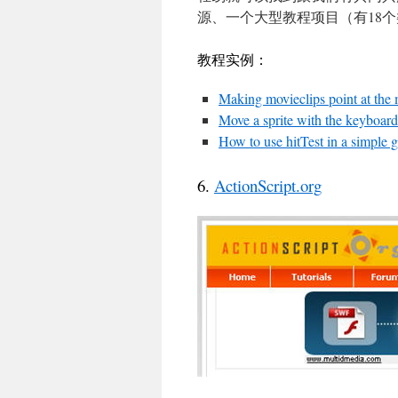
源、一个大型教程项目（有18
教程实例：
Making movieclips point at the
Move a sprite with the keyboard
How to use hitTest in a simple 
6.
ActionScript.org