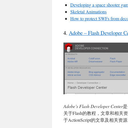
Developing a space shooter ga
Skeletal Animations
How to protect SWFs from dec
4.
Adobe – Flash Developer C
Adobe’s Flash Developer Center
是
关于Flash的教程，文章和相关
于ActionScript的文章及相关资