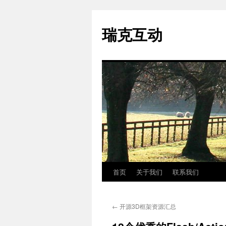
瑞克互动
首页
关于我们
联系我们
跳
至
←
开源3D框架资源汇总
正