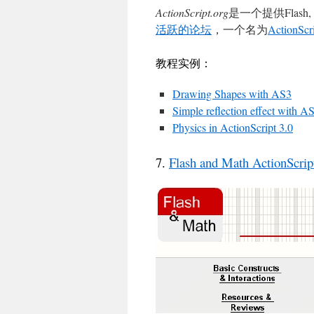
ActionScript.org
是一个提供Flash,
活跃的论坛
，一个名为
ActionScri
教程实例：
Drawing Shapes with AS3
Simple reflection effect with A
Physics in ActionScript 3.0
7.
Flash and Math ActionScript