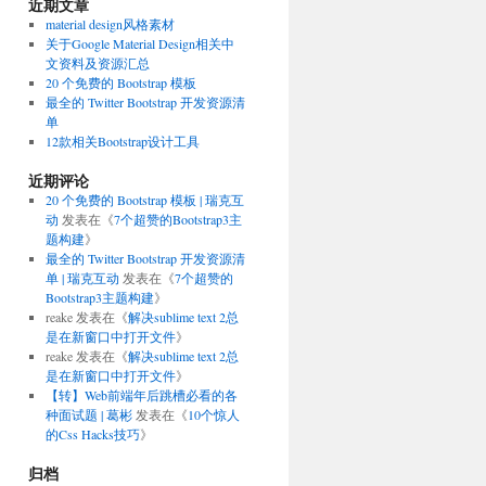
近期文章
material design风格素材
关于Google Material Design相关中
文资料及资源汇总
20 个免费的 Bootstrap 模板
最全的 Twitter Bootstrap 开发资源清
单
12款相关Bootstrap设计工具
近期评论
20 个免费的 Bootstrap 模板 | 瑞克互
动
发表在《
7个超赞的Bootstrap3主
题构建
》
最全的 Twitter Bootstrap 开发资源清
单 | 瑞克互动
发表在《
7个超赞的
Bootstrap3主题构建
》
reake
发表在《
解决sublime text 2总
是在新窗口中打开文件
》
reake
发表在《
解决sublime text 2总
是在新窗口中打开文件
》
【转】Web前端年后跳槽必看的各
种面试题 | 葛彬
发表在《
10个惊人
的Css Hacks技巧
》
归档