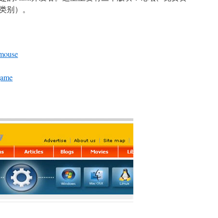
个类别）。
 mouse
game