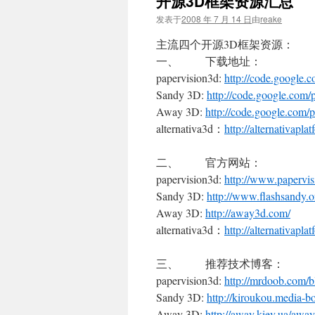
开源3D框架资源汇总
文
发表于
2008 年 7 月 14 日
由
reake
主流四个开源3D框架资源：
一、 下载地址：
papervision3d
:
http://code.google.
Sandy 3D:
http://code.google.com/
Away 3D:
http://code.google.com/
alternativa3d：
http://alternativaplat
二、 官方网站：
papervision3d:
http://www.papervis
Sandy 3D:
http://www.
flash
sandy.o
Away 3D:
http://away3d.com/
alternativa3d：
http://alternativapla
三、 推荐技术博客：
papervision3d:
http://mrdoob.com/
b
Sandy 3D:
http://kiroukou.media-bo
Away 3D:
http://away.kiev.ua/awa