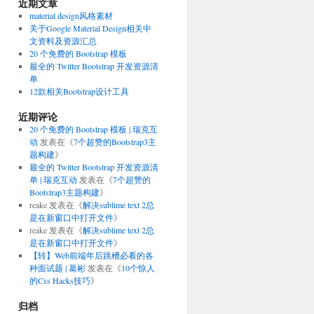
近期文章
material design风格素材
关于Google Material Design相关中
文资料及资源汇总
20 个免费的 Bootstrap 模板
最全的 Twitter Bootstrap 开发资源清
单
12款相关Bootstrap设计工具
近期评论
20 个免费的 Bootstrap 模板 | 瑞克互
动
发表在《
7个超赞的Bootstrap3主
题构建
》
最全的 Twitter Bootstrap 开发资源清
单 | 瑞克互动
发表在《
7个超赞的
Bootstrap3主题构建
》
reake
发表在《
解决sublime text 2总
是在新窗口中打开文件
》
reake
发表在《
解决sublime text 2总
是在新窗口中打开文件
》
【转】Web前端年后跳槽必看的各
种面试题 | 葛彬
发表在《
10个惊人
的Css Hacks技巧
》
归档