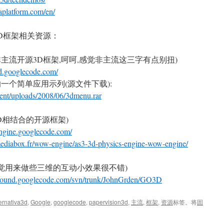
vaplatform.com/en/
D框架相关资源：
兴趣的非主流开源3D框架,呵呵,感觉非主流这三字有点别扭)
3d.googlecode.com/
一个简单应用示列(源文件下载):
tent/uploads/2008/06/3dmenu.rar
与3D相结合的开源框架)
engine.googlecode.com/
.mediabox.fr/wow-engine/
as3
-3d-physics-engine-wow-engine/
个人感觉用来做些三维的互动小效果很不错)
ground.googlecode.com/svn/trunk/JohnGrden/GO3D
ternativa3d
,
Google
,
googlecode
,
papervision3d
,
主流
,
框架
,
资源
标签。将
固