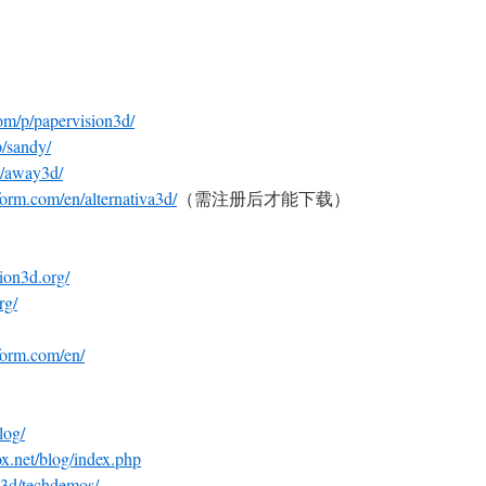
com/p/papervision3d/
p/sandy/
p/away3d/
for
m.com/en/alternativa3d/
（需注册后才能下载）
ion3d.org/
rg/
tform.com/en/
log
/
x.net/blog/index.
php
y3d/techdemos/