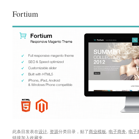
Fortium
此条目发表在
设计
,
资源
分类目录，贴了
商业模板
,
电子商务
,
电子
链接
加入收藏夹。