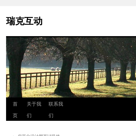
瑞克互动
跳
首
关于我
联系我
至
页
们
们
正
←
扁平化设计网页UI风格