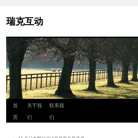
瑞克互动
跳
首
关于我
联系我
至
页
们
们
正
←
44 个日本网站设计风格和布局灵感