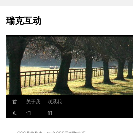
瑞克互动
跳
首
关于我
联系我
至
页
们
们
正
←
CSS风格列表：20个CSS示例和技巧