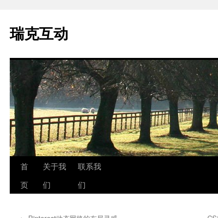
瑞克互动
跳
首
关于我
联系我
至
页
们
们
正
←
Pinterest动态网格的布局灵感
CS