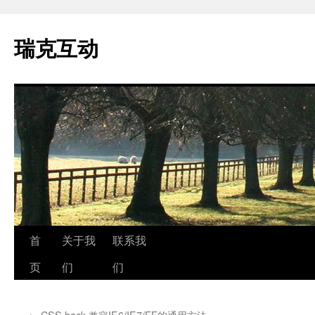
瑞克互动
跳
首
关于我
联系我
至
页
们
们
正
←
CSS hack 兼容IE6/IE7/FF的通用方法