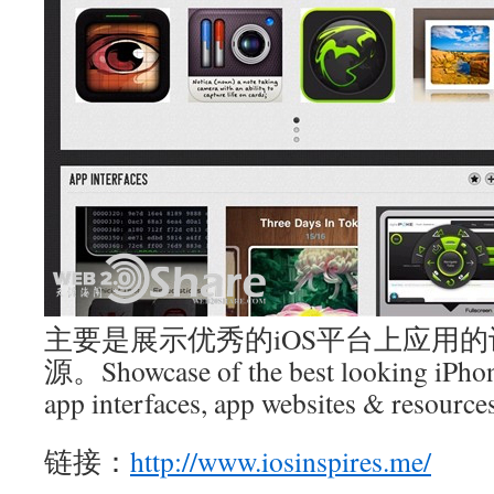
主要是展示优秀的iOS平台上应用的设
源。Showcase of the best looking iPhon
app interfaces, app websites & resource
链接：
http://www.iosinspires.me/