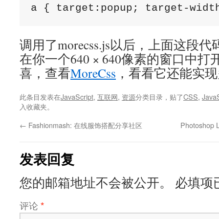
a { target:popup; target-widt
调用了morecss.js以后，上面这
在你一个640 × 640像素的窗口中
喜，查看
MoreCss
，看看它还能实现
此条目发表在
JavaScript
,
互联网
,
资源
分类目录，贴了
CSS
,
JavaS
入收藏夹。
←
Fashionmash: 在线服饰搭配分享社区
Photosho
发表回复
您的邮箱地址不会被公开。
必填项
评论
*