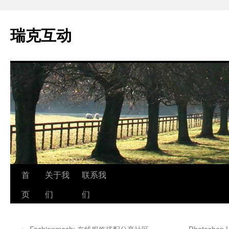
瑞克互动
跳
首
关于我
联系我
至
页
们
们
正
←
Fashionmash: 在线服饰搭配分享社区
Photosho