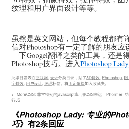
纹理和用户界面设计等等。
虽然是英文网站，但每个教程都有
信对Photoshop有一定了解的朋
一下Googel翻译之类的工具，还
Photoshop技巧。进入
Photoshop Lady
此条目发表在
互联网
,
设计
分类目录，贴了
3D特效
,
Photoshop
,
图
字特效
,
用户设计
,
纹理
标签。将
固定链接
加入收藏夹。
←
MoreCSS: 非常特别的javascript库- 用CSS来运
Phormer
行JS
《
Photoshop Lady: 专业的Ph
巧
》有2条回应