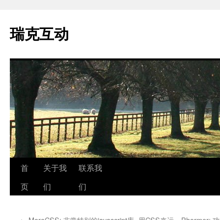
瑞克互动
跳
首
关于我
联系我
至
页
们
们
正
←
MoreCSS: 非常特别的javascript库- 用CSS来运
Phormer