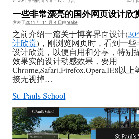
文
一些非常漂亮的国外网页设计欣
发表于
2011 年 11 月 4 日
由
reake
之前介绍一篇关于博客界面设计(
3
计欣赏
)，刚浏览网页时，看到一些
设计欣赏，以便自用和分享，特别
效果实的设计动感效果，要用
Chrome,Safari,Firefox,Opera,
接无视掉…
St. Pauls School