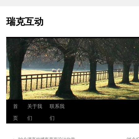
瑞克互动
跳
首
关于我
联系我
至
页
们
们
正
←
30个漂亮的博客界面设计欣赏
25个