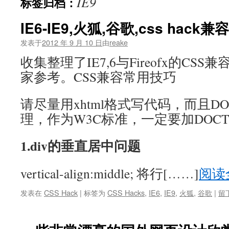
IE9
标签归档：
文
IE6-IE9,火狐,谷歌,css hack
发表于
2012 年 9 月 10 日
由
reake
收集整理了IE7,6与Fireofx的CS
家参考。CSS兼容常用技巧
请尽量用xhtml格式写代码，而且DOC
理，作为W3C标准，一定要加DOCT
1.div的垂直居中问题
vertical-align:middle; 将行[……]
阅读
发表在
CSS Hack
|
标签为
CSS Hacks
,
IE6
,
IE9
,
火狐
,
谷歌
|
留