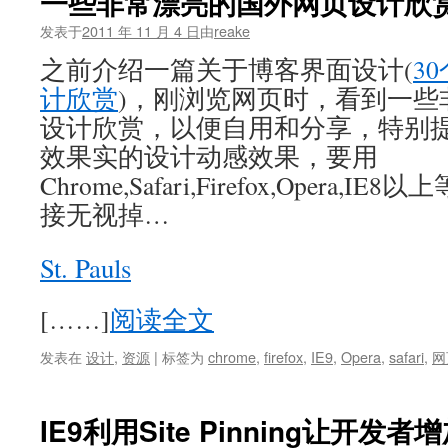
一些非常漂亮的国外网页设计欣
发表于
2011 年 11 月 4 日
由
reake
之前介绍一篇关于博客界面设计(
3
计欣赏
)，刚浏览网页时，看到一些
设计欣赏，以便自用和分享，特别
效果实的设计动感效果，要用
Chrome,Safari,Firefox,Opera,
接无视掉…
St. Pauls
[……]
阅读全文
发表在
设计
,
资源
|
标签为
chrome
,
firefox
,
IE9
,
Opera
,
safari
,
网
IE9利用Site Pinning让开发