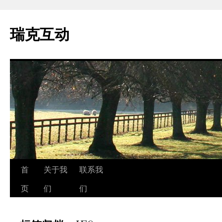
瑞克互动
跳
首
关于我
联系我
至
页
们
们
正