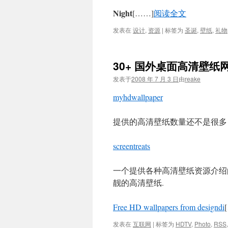
Night
[……]
阅读全文
发表在
设计
,
资源
|
标签为
圣诞
,
壁纸
,
礼物
30+ 国外桌面高清壁纸
发表于
2008 年 7 月 3 日
由
reake
myhdwallpaper
提供的高清壁纸数量还不是很多
screentreats
一个提供各种高清壁纸资源介绍的
靓的高清壁纸.
Free HD wallpapers from designdi
发表在
互联网
|
标签为
HDTV
,
Photo
,
RSS