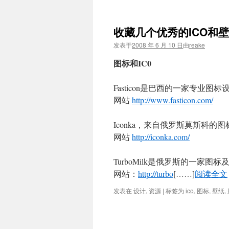
收藏几个优秀的ICO和
发表于
2008 年 6 月 10 日
由
reake
图标和IC0
Fasticon是巴西的一家专业图
网站
http://www.fasticon.com/
Iconka，来自俄罗斯莫斯科的
网站
http://iconka.com/
TurboMilk是俄罗斯的一家图
网站：
http://turbo
[……]
阅读全文
发表在
设计
,
资源
|
标签为
ico
,
图标
,
壁纸
,