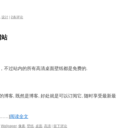
,
设计
|
2条评论
网站
，不过站内的所有高清桌面壁纸都是免费的.
博客, 既然是博客, 好处就是可以订阅它, 随时享受最新最
[……]
阅读全文
,
Wallpaper
,
像素
,
壁纸
,
桌面
,
高清
|
留下评论