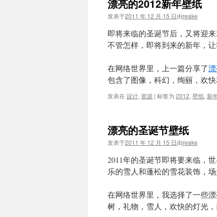
漂亮的2012新年壁纸
文
发表于
2011 年 12 月 15 日
由
reake
即将来临的圣诞节后，又将迎来2
不管怎样，即将到来的新年，让
在网络世界里，上一篇分享了
漂
包含了图像，科幻，绚丽，欢快和
发表在
设计
,
资源
|
标签为
2012
,
壁纸
,
新
漂亮的圣诞节壁纸
发表于
2011 年 12 月 15 日
由
reake
2011年的圣诞节即将要来临
乐的雪人和蓬松的雪花装饰，场
在网络世界里，我选择了一些漂
树，礼物，雪人，欢快的灯光，