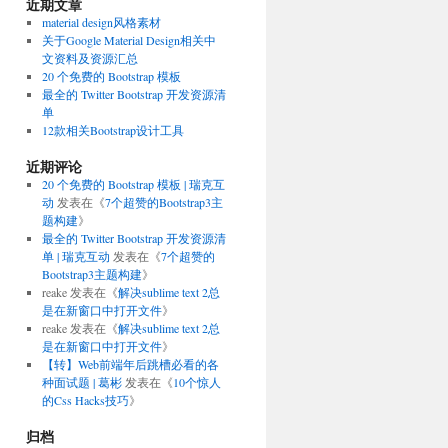
近期文章
material design风格素材
关于Google Material Design相关中
文资料及资源汇总
20 个免费的 Bootstrap 模板
最全的 Twitter Bootstrap 开发资源清
单
12款相关Bootstrap设计工具
近期评论
20 个免费的 Bootstrap 模板 | 瑞克互
动
发表在《
7个超赞的Bootstrap3主
题构建
》
最全的 Twitter Bootstrap 开发资源清
单 | 瑞克互动
发表在《
7个超赞的
Bootstrap3主题构建
》
reake
发表在《
解决sublime text 2总
是在新窗口中打开文件
》
reake
发表在《
解决sublime text 2总
是在新窗口中打开文件
》
【转】Web前端年后跳槽必看的各
种面试题 | 葛彬
发表在《
10个惊人
的Css Hacks技巧
》
归档