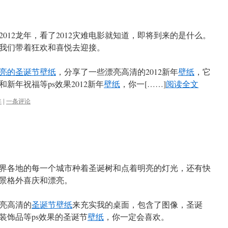
012龙年，看了2012灾难电影就知道，即将到来的是什么。
我们带着狂欢和喜悦去迎接。
亮的圣诞节壁纸
，分享了一些漂亮高清的2012新年
壁纸
，它
新年祝福等ps效果2012新年
壁纸
，你一[……]
阅读全文
年
|
一条评论
，世界各地的每一个城市种着圣诞树和点着明亮的灯光，还有快
景格外喜庆和漂亮。
亮高清的
圣诞节壁纸
来充实我的桌面，包含了图像，圣诞
装饰品等ps效果的圣诞节
壁纸
，你一定会喜欢。