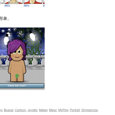
通形象。
ky
,
Buscar
,
Cartoon
,
Joystiq
,
Maker
,
Meez
,
MyPlay
,
Portrait
,
Simpsonize
,