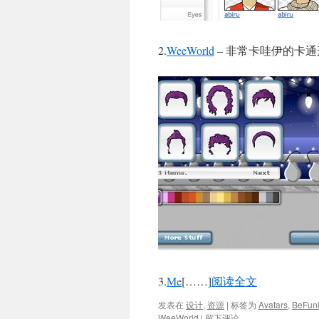
2.
WeeWorld
– 非常卡哇伊的卡
3.
Me
[……]
阅读全文
发表在
设计
,
资源
|
标签为
Avatars
,
BeFun
WeeWorld
|
留下评论