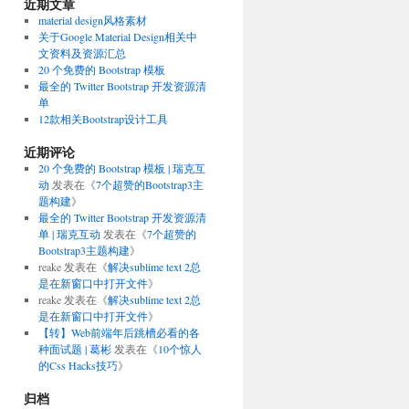
近期文章
material design风格素材
关于Google Material Design相关中
文资料及资源汇总
20 个免费的 Bootstrap 模板
最全的 Twitter Bootstrap 开发资源清
单
12款相关Bootstrap设计工具
近期评论
20 个免费的 Bootstrap 模板 | 瑞克互
动
发表在《
7个超赞的Bootstrap3主
题构建
》
最全的 Twitter Bootstrap 开发资源清
单 | 瑞克互动
发表在《
7个超赞的
Bootstrap3主题构建
》
reake
发表在《
解决sublime text 2总
是在新窗口中打开文件
》
reake
发表在《
解决sublime text 2总
是在新窗口中打开文件
》
【转】Web前端年后跳槽必看的各
种面试题 | 葛彬
发表在《
10个惊人
的Css Hacks技巧
》
归档