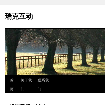
瑞克互动
跳
首
关于我
联系我
至
页
们
们
正