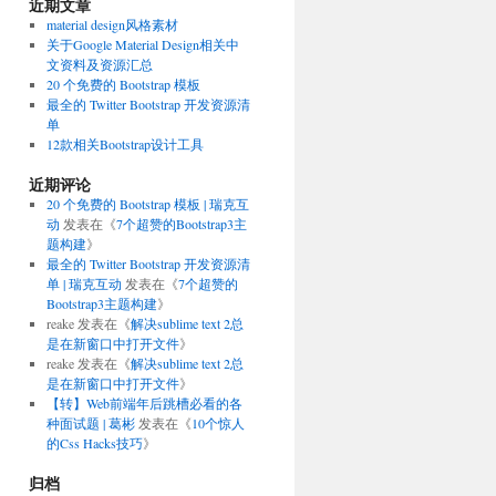
近期文章
material design风格素材
关于Google Material Design相关中
文资料及资源汇总
20 个免费的 Bootstrap 模板
最全的 Twitter Bootstrap 开发资源清
单
12款相关Bootstrap设计工具
近期评论
20 个免费的 Bootstrap 模板 | 瑞克互
动
发表在《
7个超赞的Bootstrap3主
题构建
》
最全的 Twitter Bootstrap 开发资源清
单 | 瑞克互动
发表在《
7个超赞的
Bootstrap3主题构建
》
reake
发表在《
解决sublime text 2总
是在新窗口中打开文件
》
reake
发表在《
解决sublime text 2总
是在新窗口中打开文件
》
【转】Web前端年后跳槽必看的各
种面试题 | 葛彬
发表在《
10个惊人
的Css Hacks技巧
》
归档