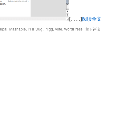
[……]
阅读全文
upal
,
Mashable
,
PHPDug
,
Pligg
,
Vote
,
WordPress
|
留下评论