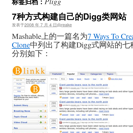
Pligg
标签归档：
文
7种方式构建自己的Digg类网站
发表于
2008 年 7 月 4 日
由
reake
Mashable上的一篇名为
7 Ways To Cre
Clone
中列出了构建Digg式网站的
分别如下：