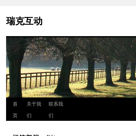
瑞克互动
跳
首
关于我
联系我
至
页
们
们
正