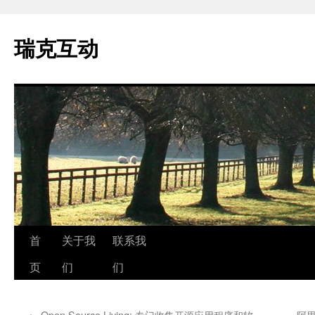
瑞克互动
跳
首
关于我
联系我
至
页
们
们
正
←
Open Source Living: 专门收集开源应用程序和软
阿里