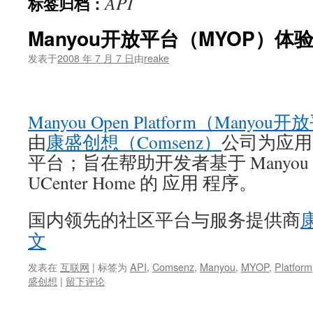
API
标签归档：
文
Manyou开放平台（MYOP）体
发表于
2008 年 7 月 7 日
由
reake
Manyou Open Platform（Manyou
由
康盛创想（Comsenz）
公司为应用
平台；旨在帮助开发者基于 Manyou O
UCenter Home 的 应用 程序。
国内领先的社区平台与服务提供商
文
发表在
互联网
|
标签为
API
,
Comsenz
,
Manyou
,
MYOP
,
Platform
盛创想
|
留下评论