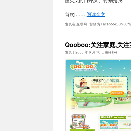
懂英文的门外汉了,特别是我.
首次[……]
阅读全文
发表在
互联网
|
标签为
Facebook
,
SNS
,
简
Qooboo:关注家庭,关
发表于
2008 年 6 月 16 日
由
reake