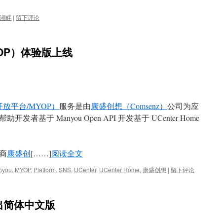
湖畔
|
留下评论
YOP）体验版上线
you开放平台/MYOP）
服务是由
康盛创想（Comsenz）
公司为应
基于 Manyou Open API 开发基于 UCenter Home
商
康盛创
[……]
阅读全文
nyou
,
MYOP
,
Platform
,
SNS
,
UCenter
,
UCenter Home
,
康盛创想
|
留下评论
推出简体中文版