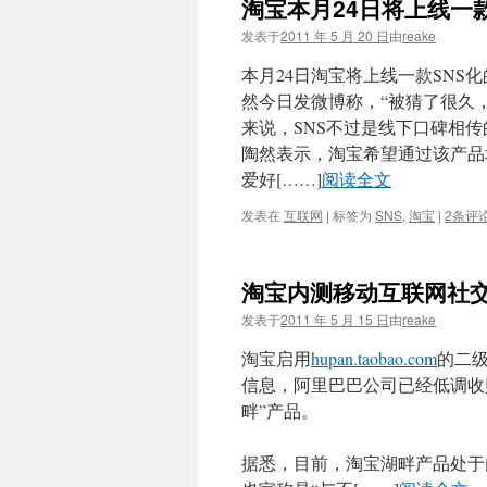
淘宝本月24日将上线一
文
发表于
2011 年 5 月 20 日
由
reake
本月24日淘宝将上线一款SN
然今日发微博称，“被猜了很久，
来说，SNS不过是线下口碑相传
陶然表示，淘宝希望通过该产品
爱好[……]
阅读全文
发表在
互联网
|
标签为
SNS
,
淘宝
|
2条评
淘宝内测移动互联网社交
发表于
2011 年 5 月 15 日
由
reake
淘宝启用
hupan.taobao.com
的二级
信息，阿里巴巴公司已经低调收
畔”产品。
据悉，目前，淘宝湖畔产品处于