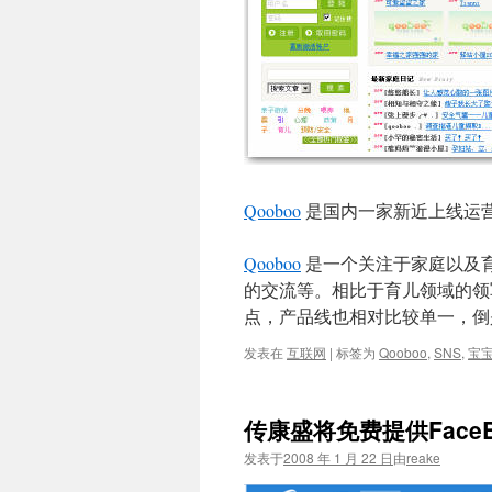
Qooboo
是国内一家新近上线运
Qooboo
是一个关注于家庭以及育
的交流等。相比于育儿领域的领
点，产品线也相对比较单一，倒
发表在
互联网
|
标签为
Qooboo
,
SNS
,
宝
传康盛将免费提供Face
发表于
2008 年 1 月 22 日
由
reake