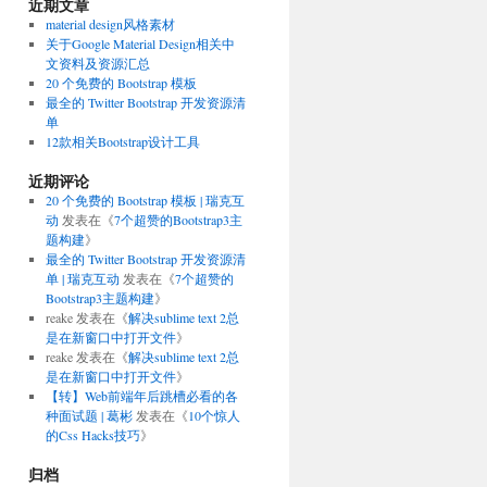
近期文章
material design风格素材
关于Google Material Design相关中
文资料及资源汇总
20 个免费的 Bootstrap 模板
最全的 Twitter Bootstrap 开发资源清
单
12款相关Bootstrap设计工具
近期评论
20 个免费的 Bootstrap 模板 | 瑞克互
动
发表在《
7个超赞的Bootstrap3主
题构建
》
最全的 Twitter Bootstrap 开发资源清
单 | 瑞克互动
发表在《
7个超赞的
Bootstrap3主题构建
》
reake
发表在《
解决sublime text 2总
是在新窗口中打开文件
》
reake
发表在《
解决sublime text 2总
是在新窗口中打开文件
》
【转】Web前端年后跳槽必看的各
种面试题 | 葛彬
发表在《
10个惊人
的Css Hacks技巧
》
归档