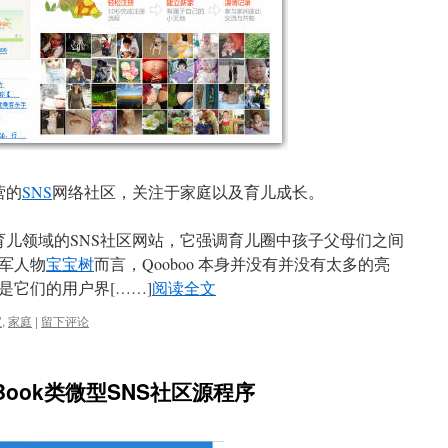
营的
SNS
网络社区，关注于家庭以及育儿成长。
儿领域的SNS社区网站，它强调育儿圈中孩子父母们之间
军人物
宝宝树
而言，Qooboo 本身并没有并没有太多的亮
是它们的用户界[……]
阅读全文
宝
,
家庭
|
留下评论
Book类微型SNS社区源程序