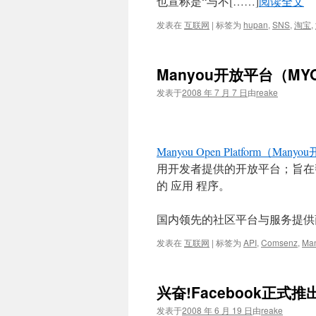
也宣称是“与不[……]
阅读全文
发表在
互联网
|
标签为
hupan
,
SNS
,
淘宝
,
Manyou开放平台（M
发表于
2008 年 7 月 7 日
由
reake
Manyou Open Platform（Man
用开发者提供的开放平台；旨在帮助开发者
的 应用 程序。
国内领先的社区平台与服务提供
发表在
互联网
|
标签为
API
,
Comsenz
,
Ma
兴奋!Facebook正式
发表于
2008 年 6 月 19 日
由
reake