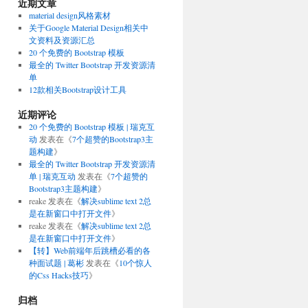
近期文章
material design风格素材
关于Google Material Design相关中
文资料及资源汇总
20 个免费的 Bootstrap 模板
最全的 Twitter Bootstrap 开发资源清
单
12款相关Bootstrap设计工具
近期评论
20 个免费的 Bootstrap 模板 | 瑞克互
动
发表在《
7个超赞的Bootstrap3主
题构建
》
最全的 Twitter Bootstrap 开发资源清
单 | 瑞克互动
发表在《
7个超赞的
Bootstrap3主题构建
》
reake
发表在《
解决sublime text 2总
是在新窗口中打开文件
》
reake
发表在《
解决sublime text 2总
是在新窗口中打开文件
》
【转】Web前端年后跳槽必看的各
种面试题 | 葛彬
发表在《
10个惊人
的Css Hacks技巧
》
归档