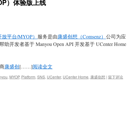
YOP）体验版上线
you开放平台/MYOP）
服务是由
康盛创想（Comsenz）
公司为应
基于 Manyou Open API 开发基于 UCenter Home
商
康盛创
[……]
阅读全文
nyou
,
MYOP
,
Platform
,
SNS
,
UCenter
,
UCenter Home
,
康盛创想
|
留下评论